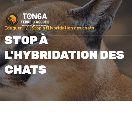
Eduquer
Stop à l'Hybridation des chats
STOP À
L'HYBRIDATION DES
CHATS