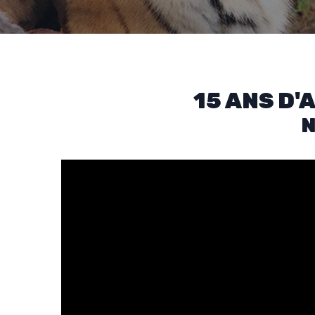
15 ANS D
N