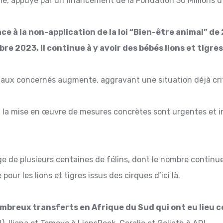
e, appuyé par un financement de la Fondation 30 Millions d
ce à la non-application de la loi “Bien-être animal” de
re 2023. Il continue à y avoir des bébés lions et tigr
imaux concernés augmente, aggravant une situation déjà cri
 la mise en œuvre de mesures concrètes sont urgentes et in
e de plusieurs centaines de félins, dont le nombre continue 
pour les lions et tigres issus des cirques d’ici là.
breux transferts en Afrique du Sud qui ont eu lieu c